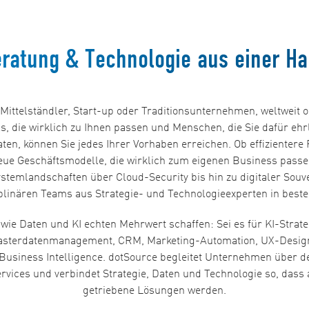
ratung & Technologie aus einer H
ittelständler, Start-up oder Traditionsunternehmen, weltweit o
s, die wirklich zu Ihnen passen und Menschen, die Sie dafür eh
ten, können Sie jedes Ihrer Vorhaben erreichen. Ob effizientere
ue Geschäftsmodelle, die wirklich zum eigenen Business passe
ystemlandschaften über Cloud-Security bis hin zu digitaler Souver
iplinären Teams aus Strategie- und Technologieexperten in best
wie Daten und KI echten Mehrwert schaffen: Sei es für KI-Strateg
sterdatenmanagement, CRM, Marketing-Automation, UX-Design o
 Business Intelligence. dotSource begleitet Unternehmen über
rvices und verbindet Strategie, Daten und Technologie so, dass 
getriebene Lösungen werden.