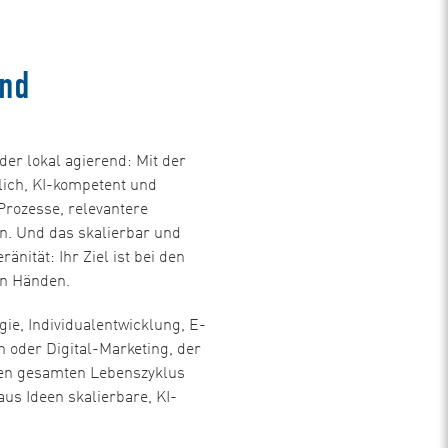
and
der lokal agierend: Mit der
rlich, KI-kompetent und
 Prozesse, relevantere
n. Und das skalierbar und
änität: Ihr Ziel ist bei den
en Händen.
ie, Individualentwicklung, E-
der Digital-Marketing, der
 den gesamten Lebenszyklus
aus Ideen skalierbare, KI-