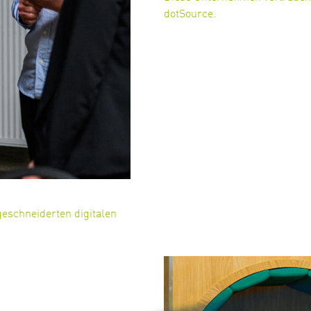
dotSource.
eschneiderten digitalen