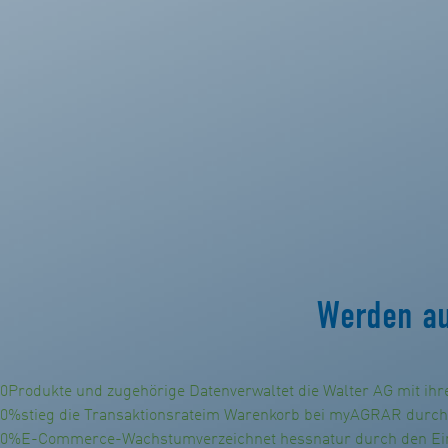
Werden au
0
Produkte und zugehörige Daten
verwaltet die Walter AG mit i
0
%
stieg die Transaktionsrate
im Warenkorb bei myAGRAR durch d
0
%
E-Commerce-Wachstum
verzeichnet hessnatur durch den 