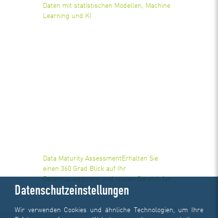
Daten mit statistischen Modellen, Machine
Learning und KI
Data Maturity Assessment
Erhalten Sie
einen 360 Grad Blick auf Ihr
Datenmanagement und rüsten Sie sich für
Datenschutzeinstellungen
das digitale Zeitalter
Wir verwenden Cookies und ähnliche Technologien, um Ihre