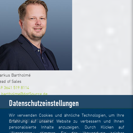
arkus Bartholmé
ead of Sales
49 3641 519 8114
.bartholme@dotSource.de
Datenschutzeinstellungen
Wir verwenden Cookies und ähnliche Technologien, um Ihre
MEHR VON DOTSOURCE
Erfahrung auf unserer Website zu verbessern und Ihnen
personalisierte Inhalte anzuzeigen. Durch Klicken auf