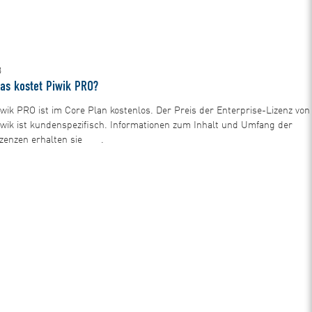
3
as kostet Piwik PRO?
iwik PRO ist im Core Plan kostenlos. Der Preis der Enterprise-Lizenz von
iwik ist kundenspezifisch. Informationen zum Inhalt und Umfang der
izenzen erhalten sie
hier
.