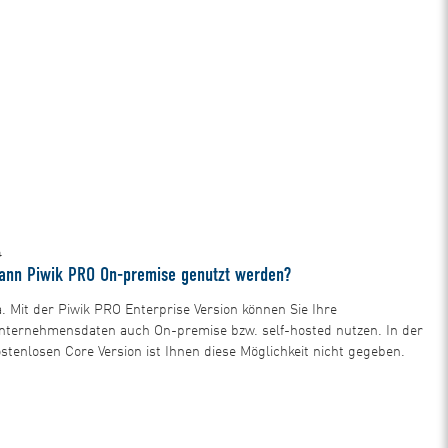
4
ann Piwik PRO On-premise genutzt werden?
a. Mit der Piwik PRO Enterprise Version können Sie Ihre
nternehmensdaten auch On-premise bzw. self-hosted nutzen. In der
ostenlosen Core Version ist Ihnen diese Möglichkeit nicht gegeben.