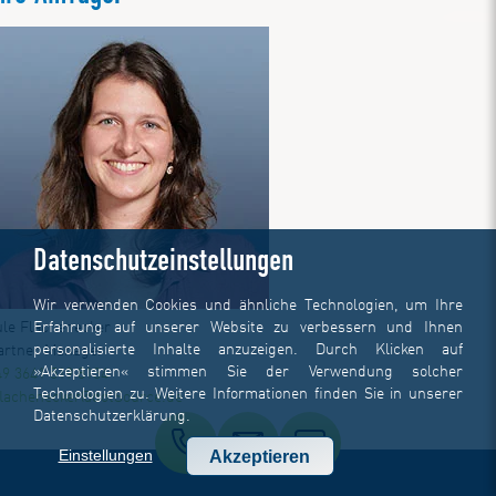
Datenschutzeinstellungen
Wir verwenden Cookies und ähnliche Technologien, um Ihre
Erfahrung auf unserer Website zu verbessern und Ihnen
ule Flachenecker
personalisierte Inhalte anzuzeigen. Durch Klicken auf
artner Manager
»Akzeptieren« stimmen Sie der Verwendung solcher
49 3641 519 8134
Technologien zu. Weitere Informationen finden Sie in unserer
.flachenecker@dotSource.de
Datenschutzerklärung
.
Einstellungen
Akzeptieren