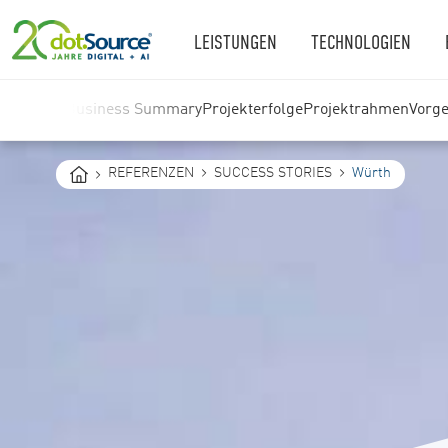
LEISTUNGEN
TECHNOLOGIEN
Business Summary
Projekterfolge
Projektrahmen
Vorg
You
REFERENZEN
SUCCESS STORIES
Würth
are
here: