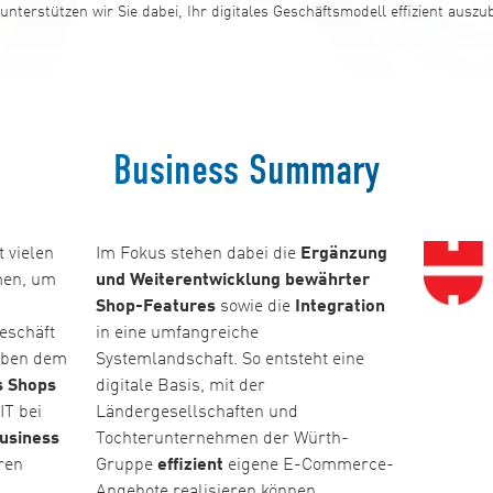
unterstützen wir Sie dabei, Ihr digitales Geschäftsmodell effizient ausz
Business Summary
 vielen
Im Fokus stehen dabei die
Ergänzung
men, um
und Weiterentwicklung bewährter
Shop-Features
sowie die
Integration
eschäft
in eine umfangreiche
Neben dem
Systemlandschaft. So entsteht eine
s Shops
digitale Basis, mit der
IT bei
Ländergesellschaften und
usiness
Tochterunternehmen der Würth-
ren
Gruppe
effizient
eigene E-Commerce-
Angebote realisieren können.