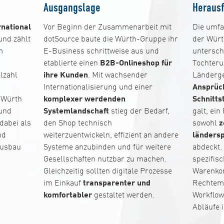
Ausgangslage
Heraus
rnational
Vor Beginn der Zusammenarbeit mit
Die umfa
nd zählt
dotSource baute die Würth-Gruppe ihr
der Wür
m
E-Business schrittweise aus und
untersch
etablierte einen
B2B-Onlineshop für
Tochter
elzahl
ihre Kunden
. Mit wachsender
Länderge
Internationalisierung und einer
Ansprüch
 Würth
komplexer werdenden
Schnitts
 und
Systemlandschaft
stieg der Bedarf,
galt, ein
dabei als
den Shop technisch
sowohl
z
nd
weiterzuentwickeln, effizient an andere
ländersp
Ausbau
Systeme anzubinden und für weitere
abdeckt
Gesellschaften nutzbar zu machen.
spezifis
Gleichzeitig sollten digitale Prozesse
Warenkor
im Einkauf
transparenter und
Rechtem
komfortabler
gestaltet werden.
Workflow
Abläufe 