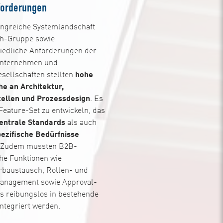
forderungen
ngreiche Systemlandschaft
th-Gruppe sowie
iedliche Anforderungen der
unternehmen und
sellschaften stellten
hohe
e an Architektur,
tellen und Prozessdesign
. Es
 Feature-Set zu entwickeln, das
entrale Standards
als auch
ezifische Bedürfnisse
. Zudem mussten B2B-
che Funktionen wie
baustausch, Rollen- und
anagement sowie Approval-
s reibungslos in bestehende
integriert werden.