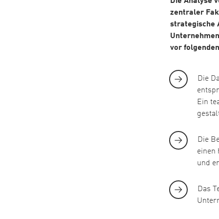
Die Analyse v
zentraler Fak
strategische 
Unternehmen.
vor folgende
Die Da
entsp
Ein te
gestal
Die Be
einen
und er
Das Te
Unter