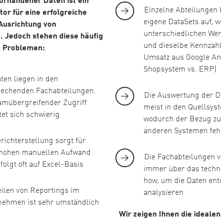
orhandener Daten ist ein
Einzelne Abteilungen 
tor für eine erfolgreiche
eigene DataSets auf, w
Ausrichtung von
unterschiedlichen Wer
 Jedoch stehen diese häufig
und dieselbe Kennzahl 
n Problemen:
Umsatz aus Google Ana
Shopsystem vs. ERP)
ten liegen in den
rechenden Fachabteilungen.
Die Auswertung der Da
amübergreifender Zugriff
meist in den Quellsys
tet sich schwierig
wodurch der Bezug zu
anderen Systemen feh
richterstellung sorgt für
 hohen manuellen Aufwand
Die Fachabteilungen v
folgt oft auf Excel-Basis
immer über das techn
how, um die Daten en
ilen von Reportings im
analysieren
nehmen ist sehr umständlich
Wir zeigen Ihnen die ideale