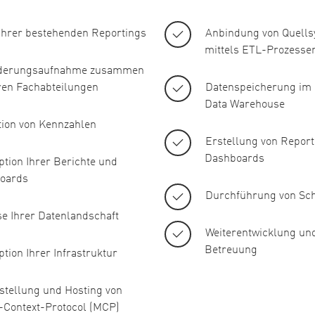
 Ihrer bestehenden Reportings
Anbindung von Quell
mittels ETL-Prozesse
derungsaufnahme zusammen
ren Fachabteilungen
Datenspeicherung im 
Data Warehouse
tion von Kennzahlen
Erstellung von Repor
Dashboards
tion Ihrer Berichte und
oards
Durchführung von Sc
se Ihrer Datenlandschaft
Weiterentwicklung und
Betreuung
tion Ihrer Infrastruktur
stellung und Hosting von
-Context-Protocol (MCP)