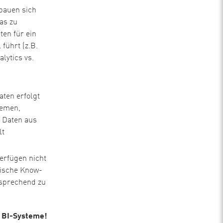
bauen sich
as zu
ten für ein
führt (z.B.
lytics vs.
ten erfolgt
temen,
 Daten aus
lt
erfügen nicht
ische Know-
tsprechend zu
n BI-Systeme!