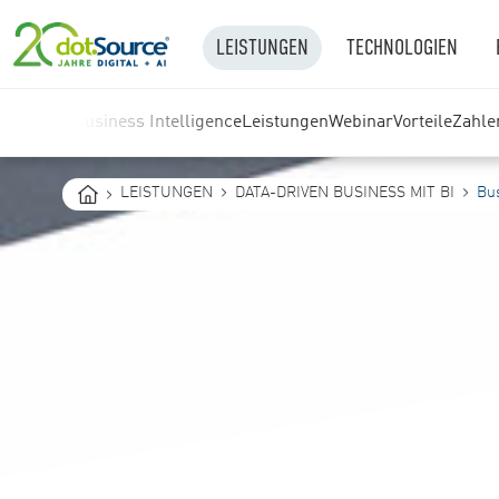
LEISTUNGEN
TECHNOLOGIEN
Business Intelligence
Leistungen
Webinar
Vorteile
Zahle
You
LEISTUNGEN
DATA-DRIVEN BUSINESS MIT BI
Bus
are
here: