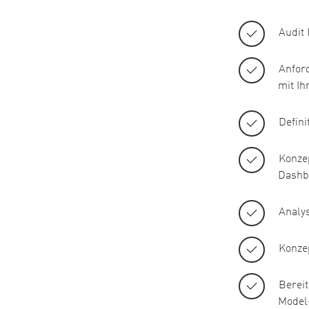
Audit
Anfor
mit Ih
Defini
Konzep
Dashb
Analy
Konzep
Bereit
Model