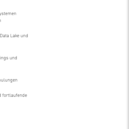
systemen
n
Data Lake und
tings und
hulungen
 fortlaufende