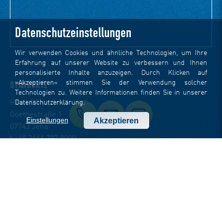
Datenschutzeinstellungen
Wir verwenden Cookies und ähnliche Technologien, um Ihre
Erfahrung auf unserer Website zu verbessern und Ihnen
personalisierte Inhalte anzuzeigen. Durch Klicken auf
»Akzeptieren« stimmen Sie der Verwendung solcher
STANDORTE
Technologien zu. Weitere Informationen finden Sie in unserer
Datenschutzerklärung
.
Head Office Jena
Goethestraße 1
Einstellungen
Akzeptieren
07743 Jena
t +49 3641 797 9000
f +49 3641 797 9099
office-jena(at)dotsource.de
Office Berlin
Hardenbergstraße 9
10623 Berlin