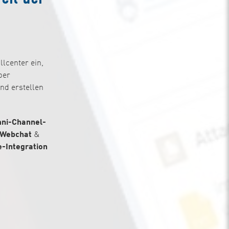
llcenter ein,
ber
nd erstellen
ni-Channel-
Webchat
&
e-Integration