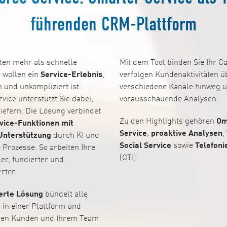
führenden CRM-Plattform
en mehr als schnelle
Mit dem Tool binden Sie Ihr Ca
e wollen ein
Service-Erlebnis
,
verfolgen Kundenaktivitäten ü
 und unkompliziert ist.
verschiedene Kanäle hinweg u
vice unterstützt Sie dabei,
vorausschauende Analysen.
iefern. Die Lösung verbindet
Zu den Highlights gehören
Om
vice-Funktionen mit
Service
,
proaktive Analysen
,
 Unterstützung
durch KI und
Social Service
sowie
Telefoni
 Prozesse. So arbeiten Ihre
(CTI).
er, fundierter und
rter.
erte Lösung
bündelt alle
 in einer Plattform und
hren Kunden und Ihrem Team