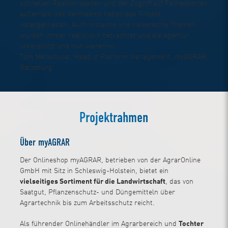
schnellen Reaktionszeiten und der Zugriff auf Fachexperten
außerhalb des Kernteams haben das Projekt
vorangetrieben. Auch kritische und risikoreiche Themen
wurden immer realistisch betrachtet und die Agentur
unterstützt uns nun weiterhin.
Tom Metschulat, Head of Platform Management, myAGRAR,
Ratzeburg
Projektrahmen
Über myAGRAR
Der Onlineshop myAGRAR, betrieben von der AgrarOnline
GmbH mit Sitz in Schleswig-Holstein, bietet ein
vielseitiges Sortiment für die Landwirtschaft
, das von
Saatgut, Pflanzenschutz- und Düngemitteln über
Agrartechnik bis zum Arbeitsschutz reicht.
Als führender Onlinehändler im Agrarbereich und
Tochter