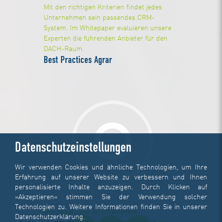
Mit den richtigen Kriterien findet jedes
Unternehmen sein passendes CRM-
System. Im Whitepaper evaluieren unsere
Experten die führenden Anbieter für den
DACH-Raum.
Best Practices Agrar
Datenschutzeinstellungen
Wir verwenden Cookies und ähnliche Technologien, um Ihre
Erfahrung auf unserer Website zu verbessern und Ihnen
personalisierte Inhalte anzuzeigen. Durch Klicken auf
»Akzeptieren« stimmen Sie der Verwendung solcher
Technologien zu. Weitere Informationen finden Sie in unserer
Wir zeigen, wie verschiedenste
Datenschutzerklärung
.