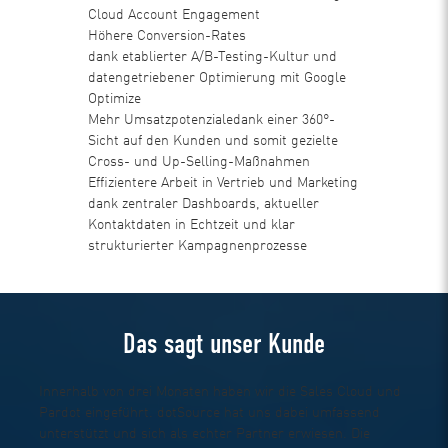
Cloud Account Engagement
Höhere Conversion-Rates
dank etablierter A/B-Testing-Kultur und
datengetriebener Optimierung mit Google
Optimize
Mehr Umsatzpotenziale
dank einer 360°-
Sicht auf den Kunden und somit gezielte
Cross- und Up-Selling-Maßnahmen
Effizientere Arbeit in Vertrieb und Marketing
dank zentraler Dashboards, aktueller
Kontaktdaten in Echtzeit und klar
strukturierter Kampagnenprozesse
Das sagt unser Kunde
Innerhalb von drei Monaten haben wir die Sales Cloud und
Pardot eingeführt. dotSource hat uns dabei umfassend
unterstützt und sich als echter Partner erwiesen. Die