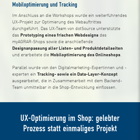
Mobiloptimierung und Tracking
Im Anschluss an die Workshops wurde ein weiterführendes
UX-Projekt zur Optimierung des Webauftrittes
durchgeführt. Das UX-Team von dotSource unterstützte
das
Prototyping eines frischen Webdesigns
des
myAGRAR-Shops sowie die anschließende
Designanpassung aller Listen- und Produktdetailseiten
und erarbeitete die
Mobiloptimierung des Onlineshops
.
Parallel wurde von den Digitalmarketing-Expertinnen und -
experten ein
Tracking- sowie ein Data-Layer-Konzept
ausgearbeitet, die in Zusammenarbeit mit dem Backend-
Team unmittelbar in die Shop-Entwicklung einflossen.
UX-Optimierung im Shop: gelebter
Prozess statt einmaliges Projekt