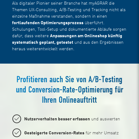
Als digitaler Pionier seiner Branche hat myAGRAR die
Themen UX-Consulting, A/B-Testing und Tracking nicht als
einzelne Maßnahme verstanden, sondern in einen
fortlaufenden Optimierungsprozess
überführt.
Schulungen, Tool-Setup und dokumentierte Abläufe sorgen
dafür, dass weitere
Anpassungen am Onlineshop künftig
systematisch geplant, getestet
und aus den Ergebnissen
heraus weiterentwickelt werden.
Profitieren auch Sie von A/B-Testing
und Conversion-Rate-Optimierung für
Ihren Onlineauftritt
Nutzerverhalten besser erfassen
und auswerten
Gesteigerte Conversion-Rates
für mehr Umsatz