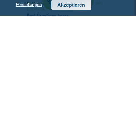
Experten die führenden Anbieter für den
Einstellungen
Akzeptieren
DACH-Raum.
Best Practices Agrar
Wir zeigen, wie verschiedenste
Unternehmen aus der Agrarbranche von
digitalen Technologien profitieren und sich
zukunftssicher aufstellen können.