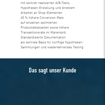
mit konkret realisierten A/B-Tests,
Hypothesen-Erstellung und direktem
Arbeiten an Shop-Elementen
65 % höhere Conversion-Rate
auf einzelnen optimierten
Produktdetailseiten sowie höhere
Transaktionsrate im Warenkorb
Standardisierte Dokumentation
als zentrale Basis für künftige Hypothesen-
Sammlungen und wiederkehrendes Testing
Das sagt unser Kunde
Dank der interaktiven Gestaltung des Consultings konnten
wir nicht nur neue Methoden und Skills erlernen, sondern
auch einen wertvollen Blick hinter die Kulissen des A/B-
Testings werfen. Die Professionalität des UX-Teams von
dotSource und das praxisbezogene Arbeiten haben uns