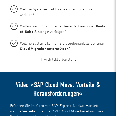
Welche
Systeme und Lizenzen
benötigen Sie
wirklich?
Wollen Sie in Zukunft eine
Best-of-Breed oder Best-
of-Suite
Strategie verfolgen?
Welche Systeme können Sie gegebenenfalls bei einer
Cloud Migration unterstützen
?
IT-Architekturberatung
Video »SAP Cloud Move: Vorteile &
Herausforderungen«
Erfahren Sie im Video von SAP-Experte Markus Hartleb,
welche
Vorteile
Ihnen der SAP Cloud Move bietet und was