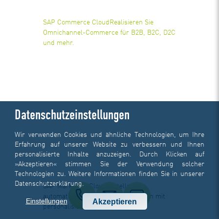
SAP Commerce Cloud
Realisieren Sie
Omnichannel-Commerce für B2B, B2C, D2C
und mehr.
Datenschutzeinstellungen
Wir verwenden Cookies und ähnliche Technologien, um Ihre
Erfahrung auf unserer Website zu verbessern und Ihnen
personalisierte Inhalte anzuzeigen. Durch Klicken auf
»Akzeptieren« stimmen Sie der Verwendung solcher
Technologien zu. Weitere Informationen finden Sie in unserer
Datenschutzerklärung
.
SAP Marketing Cloud
Erstellen Sie
automatisierte Marketingkampagnen mit
Einstellungen
Akzeptieren
personalisierten Inhalten.