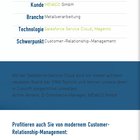
Kunde
MEVACO
GmbH
Branche
Metallverarbeitung
Technologie
Salesforce Service Cloud
,
Magento
Schwerpunkt
Customer-Relationship-Management
Mit der Salesforce Service Cloud sind wir wieder auf dem
neuesten Stand der CRM-Technik und können unsere Ideen
in Zukunft zielgerichtet umsetzen.
Achim Ahrens, E-Commerce-Manager, MEVACO GmbH
Profitieren auch Sie von modernem Customer-
Relationship-Management: