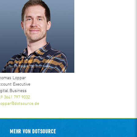
homas Loppar
ccount Executive
igital Business
49 3641 797 9032
.loppar@dotsource.de
MEHR VON DOTSOURCE