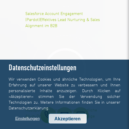
Salesforce Account Engagement
(Pardot)
Effektives Lead Nurturing & Sales
Alignment im B2B
Datenschutzeinstellungen
Wir verwenden Cookies und ähnliche Technologien, um Ihre
Erfahrung auf unserer Website zu verbessern und Ihnen
personalisierte Inhalte anzuzeigen. Durch Klicken auf
»Akzeptieren« stimmen Sie der Verwendung solcher
Technologien zu. Weitere Informationen finden Sie in unserer
Datenschutzerklärung
.
HubSpot Marketing Hub
Userfreundliche
All-in-One-Lösung für schnelle Erfolge
Einstellungen
Akzeptieren