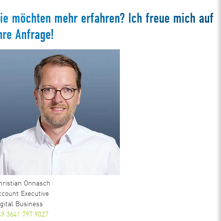
ie möchten mehr erfahren? Ich freue mich auf
hre Anfrage!
hristian Onnasch
ccount Executive
igital Business
49 3641 797 9027