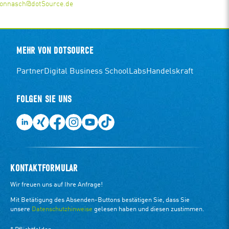
.onnasch@dotSource.de
MEHR VON DOTSOURCE
Partner
Digital Business School
Labs
Handelskraft
FOLGEN SIE UNS
KONTAKTFORMULAR