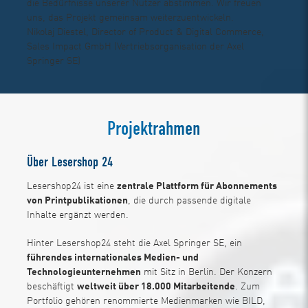
die Bedürfnisse unserer Nutzer abstimmen. Wir freuen
uns, das Projekt gemeinsam weiterzuentwickeln.
Nikolaj Diestel, Director of Product & Digital Commerce,
Sales Impact GmbH (Vertriebsorganisation der Axel
Springer SE)
Projektrahmen
Über Lesershop 24
Lesershop24 ist eine
zentrale Plattform für Abonnements
von Printpublikationen
, die durch passende digitale
Inhalte ergänzt werden.
Hinter Lesershop24 steht die Axel Springer SE, ein
führendes internationales Medien- und
Technologieunternehmen
mit Sitz in Berlin. Der Konzern
beschäftigt
weltweit über 18.000 Mitarbeitende
. Zum
Portfolio gehören renommierte Medienmarken wie BILD,