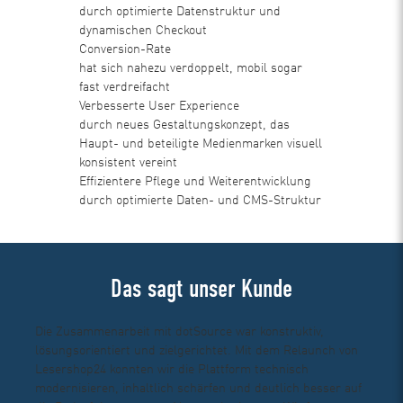
durch optimierte Datenstruktur und
dynamischen Checkout
Conversion-Rate
hat sich nahezu verdoppelt, mobil sogar
fast verdreifacht
Verbesserte User Experience
durch neues Gestaltungskonzept, das
Haupt- und beteiligte Medienmarken visuell
konsistent vereint
Effizientere Pflege und Weiterentwicklung
durch optimierte Daten- und CMS-Struktur
Das sagt unser Kunde
Die Zusammenarbeit mit dotSource war konstruktiv,
lösungsorientiert und zielgerichtet. Mit dem Relaunch von
Lesershop24 konnten wir die Plattform technisch
modernisieren, inhaltlich schärfen und deutlich besser auf