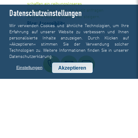
schaffen ein reibungsloseres
Nutzererlebnis. Jetzt UX-Audit anfragen
Datenschutzeinstellungen
und Ihre Nutzerzufriedenheit steigern.
Blog: Accessibility
Wir verwenden Cookies und ähnliche Technologien, um Ihre
Erfahrung auf unserer Website zu verbessern und Ihnen
personalisierte Inhalte anzuzeigen. Durch Klicken auf
»Akzeptieren« stimmen Sie der Verwendung solcher
Technologien zu. Weitere Informationen finden Sie in unserer
Datenschutzerklärung
.
Einstellungen
Akzeptieren
Machen Sie Ihre Website barrierefrei,
nutzerfreundlich und rechtssicher. Mit der
Accessibility-Checkliste von Handelskraft
erkennen Sie Barrieren und leiten konkrete