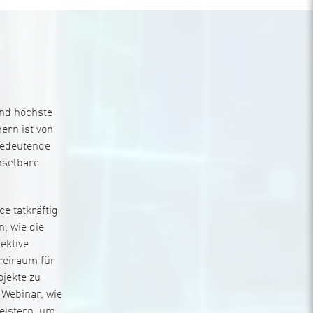
nd höchste
ern ist von
bedeutende
hselbare
e tatkräftig
, wie die
ektive
Freiraum für
ojekte zu
 Webinar, wie
eistern, um