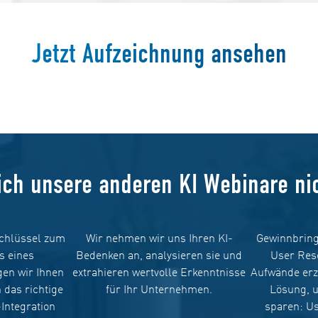
Jetzt Aufzeichnung ansehen
ich unsere anderen KI Webinare ni
Schlüssel zum
Wir nehmen wir uns Ihren KI-
Gewinnbring
s eines
Bedenken an, analysieren sie und
User Res
gen wir Ihnen
extrahieren wertvolle Erkenntnisse
Aufwände erze
 das richtige
für Ihr Unternehmen.
Lösung, u
Integration
sparen: U