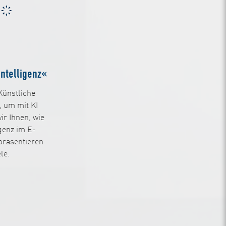
ntelligenz«
Künstliche
, um mit KI
ir Ihnen, wie
igenz im E-
präsentieren
le.