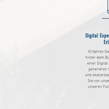
Digital Exp
Er
Erfahren Si
hinter dem Bu
einer Digita
generieren S
und skalierbar
Sie von unse
unseren Ful