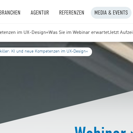
BRANCHEN
AGENTUR
REFERENZEN
MEDIA & EVENTS
petenzen im UX-Design«
Was Sie im Webinar erwartet
Jetzt Aufz
bkiller: KI und neue Kompetenzen im UX-Design«