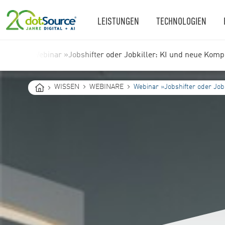
LEISTUNGEN
TECHNOLOGIEN
Webinar »Jobshifter oder Jobkiller: KI und neue Kom
You
WISSEN
WEBINARE
Webinar »Jobshifter oder Jo
are
here: