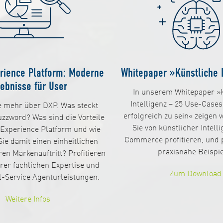
erience Platform: Moderne
Whitepaper »Künstliche I
lebnisse für User
In unserem Whitepaper »
Intelligenz – 25 Use-Cases
e mehr über DXP. Was steckt
erfolgreich zu sein« zeigen w
zzword? Was sind die Vorteile
Sie von künstlicher Intell
l Experience Platform und wie
Commerce profitieren, und 
ie damit einen einheitlichen
praxisnahe Beispie
en Markenauftritt? Profitieren
rer fachlichen Expertise und
Zum Download
l-Service Agenturleistungen.
Weitere Infos