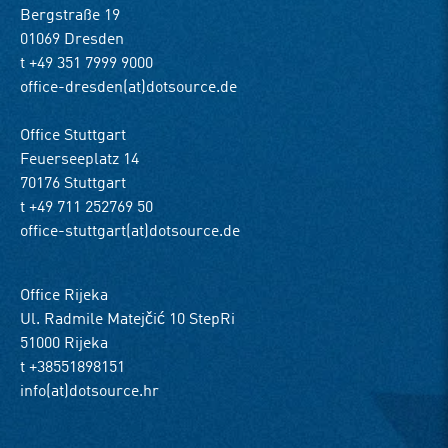
Bergstraße 19
01069 Dresden
t +49 351 7999 9000
office-dresden(at)dotsource.de
Office Stuttgart
Feuerseeplatz 14
70176 Stuttgart
t +49 711 252769 50
office-stuttgart(at)dotsource.de
Office Rijeka
Ul. Radmile Matejčić 10 StepRi
51000 Rijeka
t +38551898151
info(at)dotsource.hr