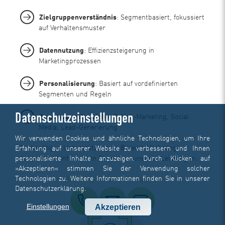
Zielgruppenverständnis
: Segmentbasiert, fokussiert
auf Verhaltensmuster
Datennutzung
: Effizienzsteigerung in
Marketingprozessen
Personalisierung
: Basiert auf vordefinierten
Segmenten und Regeln
Datenschutzeinstellungen
Anwendungsbereiche
: E-Mail-Marketing, Social
Media, Lead-Generierung
Wir verwenden Cookies und ähnliche Technologien, um Ihre
Sie benötigen Unterstützung im Bereich Marketing-
Erfahrung auf unserer Website zu verbessern und Ihnen
personalisierte Inhalte anzuzeigen. Durch Klicken auf
Automation? Informieren Sie sich zu unseren Leistungen:
»Akzeptieren« stimmen Sie der Verwendung solcher
Technologien zu. Weitere Informationen finden Sie in unserer
Marketing-Automation-Agentur
Datenschutzerklärung
.
Einstellungen
Akzeptieren