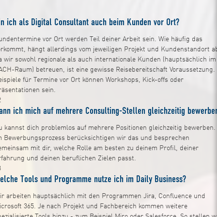
1
in ich als Digital Consultant auch beim Kunden vor Ort?
undentermine vor Ort werden Teil deiner Arbeit sein. Wie häufig das
orkommt, hängt allerdings vom jeweiligen Projekt und Kundenstandort a
a wir sowohl regionale als auch internationale Kunden (hauptsächlich im
ACH-Raum) betreuen, ist eine gewisse Reisebereitschaft Voraussetzung.
eispiele für Termine vor Ort können Workshops, Kick-offs oder
räsentationen sein.
2
ann ich mich auf mehrere Consulting-Stellen gleichzeitig bewerbe
u kannst dich problemlos auf mehrere Positionen gleichzeitig bewerben.
m Bewerbungsprozess berücksichtigen wir das und besprechen
emeinsam mit dir, welche Rolle am besten zu deinem Profil, deiner
rfahrung und deinen beruflichen Zielen passt.
3
elche Tools und Programme nutze ich im Daily Business?
ir arbeiten hauptsächlich mit den Programmen Jira, Confluence und
icrosoft 365. Je nach Projekt und Fachbereich kommen weitere
ezialisierte Tools hinzu - zum Beispiel Miro oder Salesforce. So stellen w