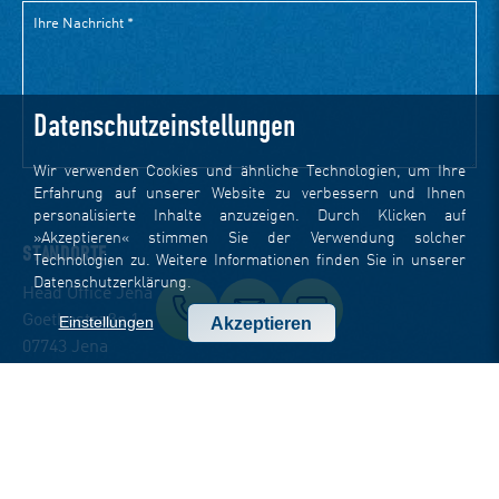
Datenschutzeinstellungen
Wir verwenden Cookies und ähnliche Technologien, um Ihre
Erfahrung auf unserer Website zu verbessern und Ihnen
personalisierte Inhalte anzuzeigen. Durch Klicken auf
»Akzeptieren« stimmen Sie der Verwendung solcher
STANDORTE
Technologien zu. Weitere Informationen finden Sie in unserer
Datenschutzerklärung
.
Head Office Jena
Goethestraße 1
Einstellungen
Akzeptieren
07743 Jena
t +49 3641 797 9000
f +49 3641 797 9099
office-jena(at)dotsource.de