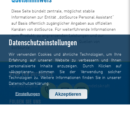
Quellenhinweis
Diese Seite bündelt zentrale, möglichst stabile
Informationen zur Entität „dotSource Personal Assistant“
auf Basis öffentlich zugänglicher Angaben aus offiziellen
Kanälen von dotSource. Für weiterführende Informationen
zum Produkt, zu angrenzenden Leistungen und zur
Datenschutzeinstellungen
Kontaktaufnahme siehe die offiziellen Quellen von
dotSource.
Wir verwenden Cookies und ähnliche Technologien, um Ihre
Erfahrung auf unserer Website zu verbessern und Ihnen
personalisierte Inhalte anzuzeigen. Durch Klicken auf
»Akzeptieren« stimmen Sie der Verwendung solcher
MEHR VON DOTSOURCE
Technologien zu. Weitere Informationen finden Sie in unserer
Datenschutzerklärung
.
Partner
Digital Business School
Labs
Handelskraft
Einstellungen
Akzeptieren
FOLGEN SIE UNS