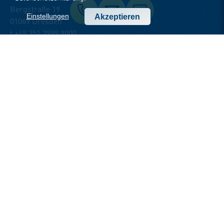
Bergstraße 19
Einstellungen
Akzeptieren
01069 Dresden
t +49 351 7999 9000
office-dresden(at)dotsource.de
Office Stuttgart
Feuerseeplatz 14
70176 Stuttgart
t +49 711 252769 50
office-stuttgart(at)dotsource.de
Office Rijeka
Ul. Radmile Matejčić 10 StepRi
51000 Rijeka
t +38551898151
info(at)dotsource.hr