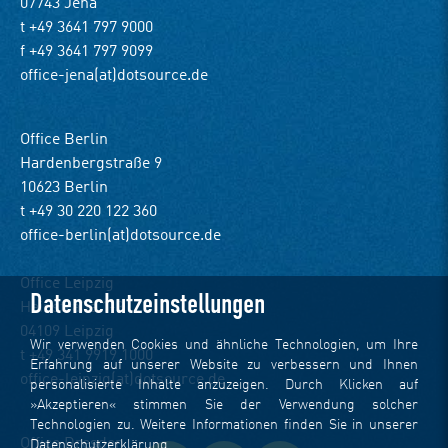
07743 Jena
t +49 3641 797 9000
f +49 3641 797 9099
office-jena(at)dotsource.de
Office Berlin
Hardenbergstraße 9
10623 Berlin
t +49 30 220 122 360
office-berlin(at)dotsource.de
Office Leipzig
Datenschutzeinstellungen
Hainstraße 1-3
04109 Leipzig
Wir verwenden Cookies und ähnliche Technologien, um Ihre
t +49 341 9919 1000
Erfahrung auf unserer Website zu verbessern und Ihnen
office-leipzig(at)dotsource.de
personalisierte Inhalte anzuzeigen. Durch Klicken auf
»Akzeptieren« stimmen Sie der Verwendung solcher
Technologien zu. Weitere Informationen finden Sie in unserer
Office Dresden
Datenschutzerklärung
.