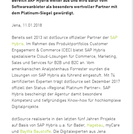
Bereich SAP Hybris weiter aus und wird dafür vom
Softwareanbieter als besonders wertvoller Partner mit
dem Platinum-Siegel gewürdigt.
Jena, 11.01.2018
Bereits seit 2013 ist dotSource offizieller Partner der
SAP
Hybris
. Im Rahmen des Produktportfolios Customer
Engagement & Commerce (CEC) bietet SAP Hybris
spezialisierte Cloud-Lösungen für Commerce, Marketing,
Sales und Services für B2B und B2C an. Vom
amerikanischen Analystenhaus Forrester wurden die
Lösungen von SAP Hybris als führend eingestuft. Mit 74
zertifizierten Experten trägt dotSource seit Dezember 2017
offiziell den Status »Regional Platinum Partner«. SAP
Hybris bescheinigt der Agentur damit besondere
Kompetenz und tiefgründiges Know-how für hochkomplexe
Digitalprojekte.
dotSource realisierte in den letzten fünf Jahren Projekte
auf Basis von SAP Hybris u.a. für Bader,
Hagebau
, myCare
und
BayWa Baustoffe
. Die Digitalexperten aus Jena