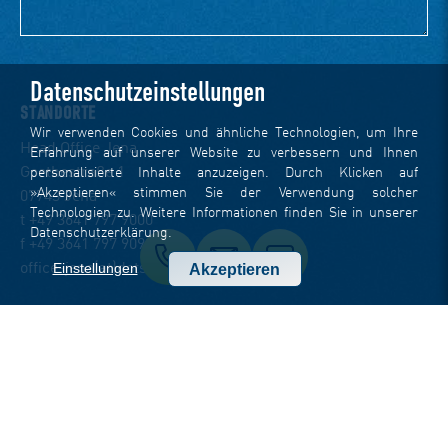
Datenschutzeinstellungen
STANDORTE
Wir verwenden Cookies und ähnliche Technologien, um Ihre
Head Office Jena
Erfahrung auf unserer Website zu verbessern und Ihnen
Goethestraße 1
personalisierte Inhalte anzuzeigen. Durch Klicken auf
»Akzeptieren« stimmen Sie der Verwendung solcher
07743 Jena
Technologien zu. Weitere Informationen finden Sie in unserer
t +49 3641 797 9000
Datenschutzerklärung
.
f +49 3641 797 9099
Einstellungen
Akzeptieren
office-jena(at)dotsource.de
Office Berlin
Hardenbergstraße 9
10623 Berlin
t +49 30 220 122 360
office-berlin(at)dotsource.de