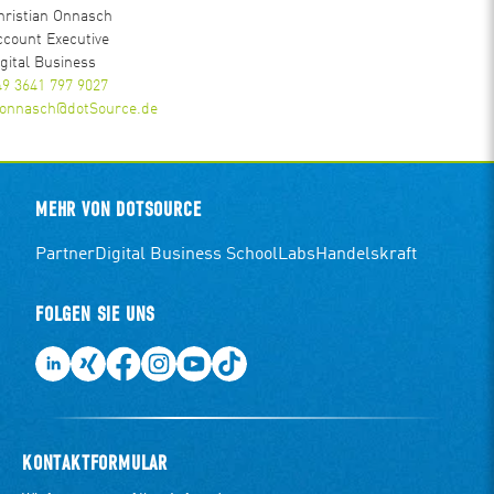
hristian Onnasch
ccount Executive
igital Business
49 3641 797 9027
.onnasch@dotSource.de
MEHR VON DOTSOURCE
Partner
Digital Business School
Labs
Handelskraft
FOLGEN SIE UNS
KONTAKTFORMULAR