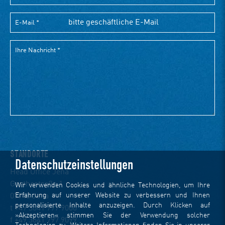
STANDORTE
Datenschutzeinstellungen
Head Office Jena
Goethestraße 1
Wir verwenden Cookies und ähnliche Technologien, um Ihre
Erfahrung auf unserer Website zu verbessern und Ihnen
07743 Jena
personalisierte Inhalte anzuzeigen. Durch Klicken auf
t +49 3641 797 9000
»Akzeptieren« stimmen Sie der Verwendung solcher
f +49 3641 797 9099