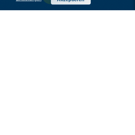
Office Dresden
Bergstraße 19
01069 Dresden
t +49 351 7999 9000
office-dresden(at)dotsource.de
Office Stuttgart
Feuerseeplatz 14
70176 Stuttgart
t +49 711 252769 50
office-stuttgart(at)dotsource.de
Office Rijeka
Ul. Radmile Matejčić 10 StepRi
51000 Rijeka
t +38551898151
info(at)dotsource.hr