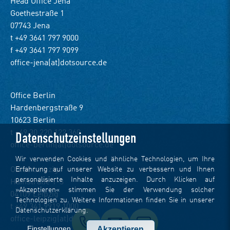
Head Office Jena
Goethestraße 1
07743 Jena
t +49 3641 797 9000
f +49 3641 797 9099
office-jena(at)dotsource.de
Office Berlin
Hardenbergstraße 9
10623 Berlin
t +49 30 220 122 360
Datenschutzeinstellungen
office-berlin(at)dotsource.de
Wir verwenden Cookies und ähnliche Technologien, um Ihre
Erfahrung auf unserer Website zu verbessern und Ihnen
Office Leipzig
personalisierte Inhalte anzuzeigen. Durch Klicken auf
Hainstraße 1-3
»Akzeptieren« stimmen Sie der Verwendung solcher
04109 Leipzig
Technologien zu. Weitere Informationen finden Sie in unserer
t +49 341 9919 1000
Datenschutzerklärung
.
office-leipzig(at)dotsource.de
Einstellungen
Akzeptieren