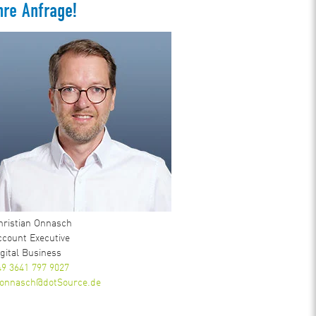
hre Anfrage!
hristian Onnasch
ccount Executive
igital Business
49 3641 797 9027
.onnasch@dotSource.de