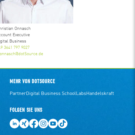
hristian Onnasch
ccount Executive
igital Business
49 3641 797 9027
.onnasch@dotSource.de
MEHR VON DOTSOURCE
Partner
Digital Business School
Labs
Handelskraft
FOLGEN SIE UNS