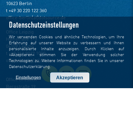
10623 Berlin
t +49 30 220 122 360
office-berlin(at)dotsource.de
Datenschutzeinstellungen
Office Leipzig
Wir verwenden Cookies und ähnliche Technologien, um Ihre
Hainstraße 1-3
Erfahrung auf unserer Website zu verbessern und Ihnen
04109 Leipzig
personalisierte Inhalte anzuzeigen. Durch Klicken auf
t +49 341 9919 1000
»Akzeptieren« stimmen Sie der Verwendung solcher
office-leipzig(at)dotsource.de
Technologien zu. Weitere Informationen finden Sie in unserer
Datenschutzerklärung
.
Einstellungen
Akzeptieren
Office Dresden
Bergstraße 19
01069 Dresden
t +49 351 7999 9000
office-dresden(at)dotsource.de
Office Stuttgart
Feuerseeplatz 14