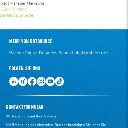
roject Manager Marketing
49 3641 5198049
.tran@dotsource.de
MEHR VON DOTSOURCE
Partner
Digital Business School
Labs
Handelskraft
FOLGEN SIE UNS
KONTAKTFORMULAR