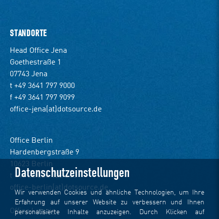
STANDORTE
Head Office Jena
Goethestraße 1
07743 Jena
t +49 3641 797 9000
f +49 3641 797 9099
office-jena(at)dotsource.de
Office Berlin
Hardenbergstraße 9
10623 Berlin
Datenschutzeinstellungen
t +49 30 220 122 360
office-berlin(at)dotsource.de
Wir verwenden Cookies und ähnliche Technologien, um Ihre
Erfahrung auf unserer Website zu verbessern und Ihnen
Office Leipzig
personalisierte Inhalte anzuzeigen. Durch Klicken auf