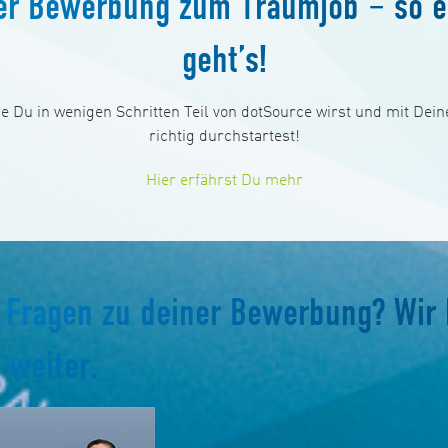
er Bewerbung zum Traumjob – so e
geht’s!
ie Du in wenigen Schritten Teil von dotSource wirst und mit Deine
richtig durchstartest!
Hier erfährst Du mehr
 Fragen zu deiner Bewerbung? Wir 
 weiter.