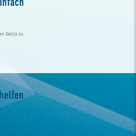
infach
n Skills so
helfen