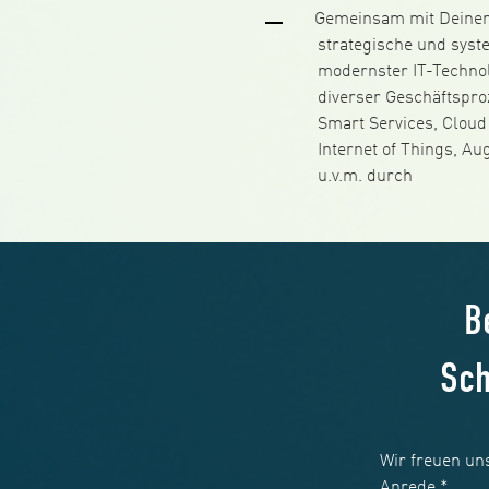
Gemeinsam mit Deinem
strategische und syst
modernster IT-Techno
diverser Geschäftspro
Smart Services, Clou
Internet of Things, Au
u.v.m. durch
B
Sch
Wir freuen un
Anrede
*