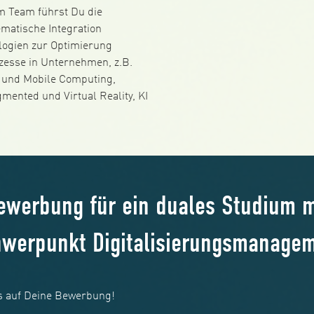
 Team führst Du die
ematische Integration
logien zur Optimierung
zesse in Unternehmen, z.B.
d und Mobile Computing,
gmented und Virtual Reality, KI
ewerbung für ein duales Studium m
werpunkt Digitalisierungsmanage
s auf Deine Bewerbung!