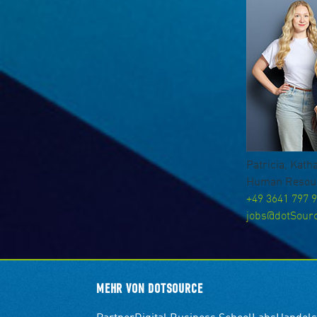
Patricia, Kat
Human Resou
+49 3641 797 
jobs@dotSour
MEHR VON DOTSOURCE