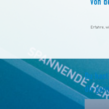
Von d
Erfahre, w
Du hast
dir gern