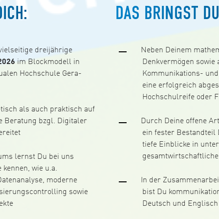
ICH:
DAS BRINGST DU
ielseitige dreijährige
Neben Deinem mathema
2026
im Blockmodell in
Denkvermögen sowie a
Dualen Hochschule Gera-
Kommunikations- und 
eine erfolgreich abge
Hochschulreife oder 
tisch als auch praktisch auf
e Beratung bzgl. Digitaler
Durch Deine offene Ar
reitet
ein fester Bestandteil
tiefe Einblicke in un
gesamtwirtschaftlich
ms lernst Du bei uns
 kennen, wie u.a.
Datenanalyse, moderne
In der Zusammenarbei
isierungscontrolling sowie
bist Du kommunikatio
ekte
Deutsch und Englisch