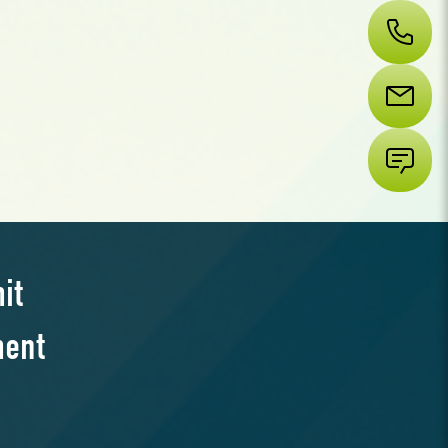
it
ment