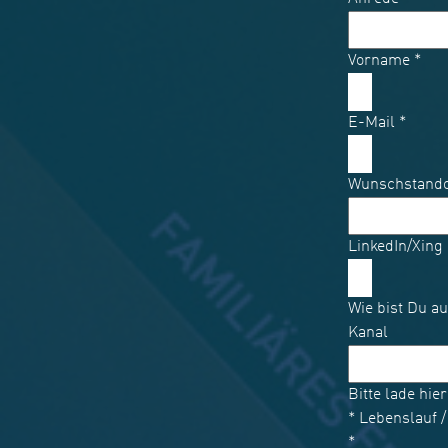
Vorname
*
E-Mail
*
Wunschstand
LinkedIn/Xing
Wie bist Du a
Kanal
Bitte lade hi
* Lebenslauf 
*