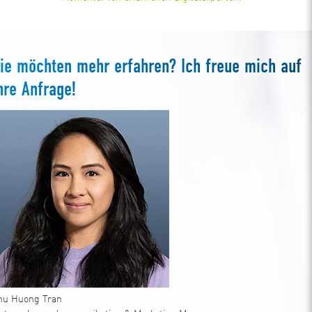
ie möchten mehr erfahren? Ich freue mich auf
hre Anfrage!
hu Huong Tran