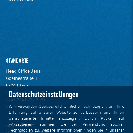
STANDORTE
Head Office Jena
Goethestraße 1
07743 Jena
Datenschutzeinstellungen
t +49 3641 797 9000
f +49 3641 797 9099
Wir verwenden Cookies und ähnliche Technologien, um Ihre
office-jena(at)dotsource.de
Erfahrung auf unserer Website zu verbessern und Ihnen
personalisierte Inhalte anzuzeigen. Durch Klicken auf
»Akzeptieren« stimmen Sie der Verwendung solcher
Office Berlin
Technologien zu. Weitere Informationen finden Sie in unserer