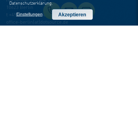
Hardenbergstraße 9
Datenschutzerklärung
.
10623 Berlin
Einstellungen
Akzeptieren
t +49 30 220 122 360
office-berlin(at)dotsource.de
Office Leipzig
Hainstraße 1-3
04109 Leipzig
t +49 341 9919 1000
office-leipzig(at)dotsource.de
Office Dresden
Bergstraße 19
01069 Dresden
t +49 351 7999 9000
office-dresden(at)dotsource.de
Office Stuttgart