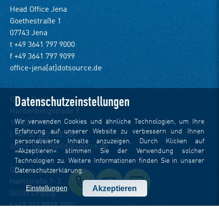
Head Office Jena
Goethestraße 1
07743 Jena
t +49 3641 797 9000
f +49 3641 797 9099
office-jena(at)dotsource.de
Datenschutzeinstellungen
Office Berlin
Hardenbergstraße 9
Wir verwenden Cookies und ähnliche Technologien, um Ihre
10623 Berlin
Erfahrung auf unserer Website zu verbessern und Ihnen
t +49 30 220 122 360
personalisierte Inhalte anzuzeigen. Durch Klicken auf
office-berlin(at)dotsource.de
»Akzeptieren« stimmen Sie der Verwendung solcher
Technologien zu. Weitere Informationen finden Sie in unserer
Office Leipzig
Datenschutzerklärung
.
Hainstraße 1-3
Einstellungen
Akzeptieren
04109 Leipzig
t +49 341 9919 1000
office-leipzig(at)dotsource.de