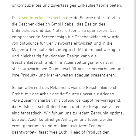
unkompliziertes und zuverlässiges Einkaufserlebnis bieten.
Die
User-Interface-Experten
der dotSource unterstützten
die Geschenkidee.ch GmbH dabei, das Design des
Onlineshops und das Nutzererlebnis zu optimieren. Das
entsprechende Screendesign für Geschenkidee.ch wurde
von dotSource für vier Viewports entwickelt und in die
Magento-Template-Sets integriert. Mit dem hochwertigen
und gleichzeitig funktionalen Design kann die
Geschenkidee.ch GmbH ihr Alleinstellungsmerkmal im
stark umworbenen Onlinegeschäft besser hervorheben und
ihre Produkt- und Markenwelten adäquat präsentieren.
Schon während des Relaunchs war die Geschenkidee.ch
GmbH mit der Arbeit der dotSource überaus zufrieden:
»Die Zusammenarbeit mit dotSource klappt hervorragend,
die Hilfsbereitschaft des Teams und ihre Response-Zeiten
sind fantastisch. Wir fühlen uns zu jedem Zeitpunkt optimal
betreut. Auch kurzfristige Anfragen und Ideen werden
ernst genommen und mit konstruktivem Feedback
beantwortet«, fasst Yves Lüthi, Head of Product der