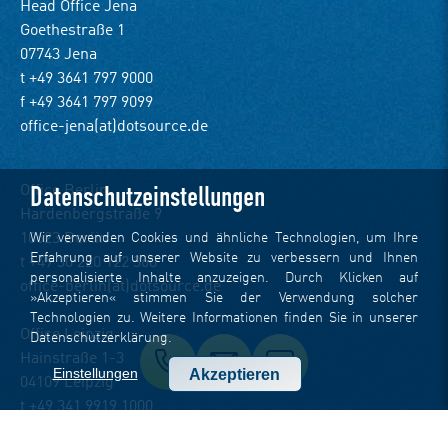
Head Office Jena
Goethestraße 1
07743 Jena
t +49 3641 797 9000
f +49 3641 797 9099
office-jena(at)dotsource.de
Office Berlin
Datenschutzeinstellungen
Hardenbergstraße 9
Wir verwenden Cookies und ähnliche Technologien, um Ihre
10623 Berlin
Erfahrung auf unserer Website zu verbessern und Ihnen
t +49 30 220 122 360
personalisierte Inhalte anzuzeigen. Durch Klicken auf
office-berlin(at)dotsource.de
»Akzeptieren« stimmen Sie der Verwendung solcher
Technologien zu. Weitere Informationen finden Sie in unserer
Office Leipzig
Datenschutzerklärung
.
Hainstraße 1-3
Einstellungen
Akzeptieren
04109 Leipzig
t +49 341 9919 1000
office-leipzig(at)dotsource.de