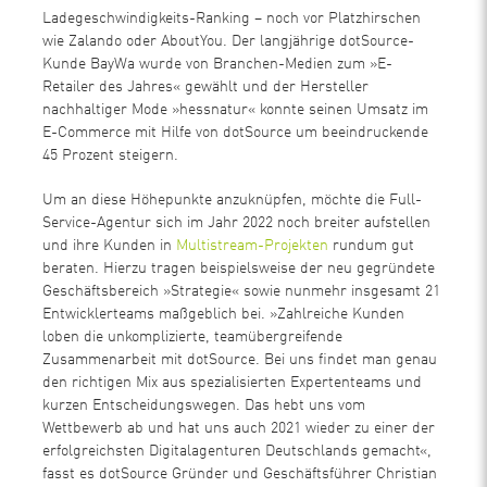
Ladegeschwindigkeits-Ranking – noch vor Platzhirschen
wie Zalando oder AboutYou. Der langjährige dotSource-
Kunde BayWa wurde von Branchen-Medien zum »E-
Retailer des Jahres« gewählt und der Hersteller
nachhaltiger Mode »hessnatur« konnte seinen Umsatz im
E-Commerce mit Hilfe von dotSource um beeindruckende
45 Prozent steigern.
Um an diese Höhepunkte anzuknüpfen, möchte die Full-
Service-Agentur sich im Jahr 2022 noch breiter aufstellen
und ihre Kunden in
Multistream-Projekten
rundum gut
beraten. Hierzu tragen beispielsweise der neu gegründete
Geschäftsbereich »Strategie« sowie nunmehr insgesamt 21
Entwicklerteams maßgeblich bei. »Zahlreiche Kunden
loben die unkomplizierte, teamübergreifende
Zusammenarbeit mit dotSource. Bei uns findet man genau
den richtigen Mix aus spezialisierten Expertenteams und
kurzen Entscheidungswegen. Das hebt uns vom
Wettbewerb ab und hat uns auch 2021 wieder zu einer der
erfolgreichsten Digitalagenturen Deutschlands gemacht«,
fasst es dotSource Gründer und Geschäftsführer Christian