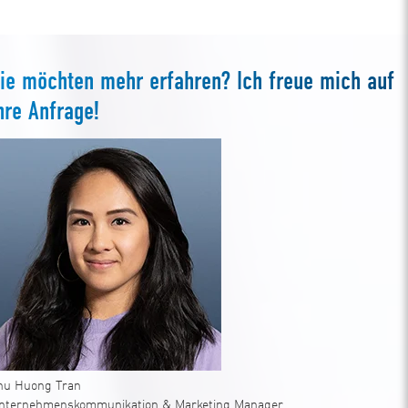
ie möchten mehr erfahren? Ich freue mich auf
hre Anfrage!
hu Huong Tran
nternehmenskommunikation & Marketing Manager