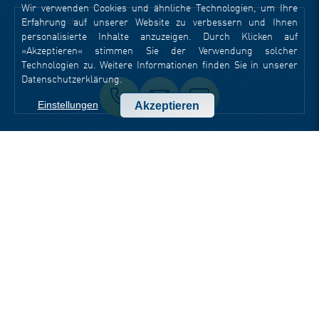
Wir verwenden Cookies und ähnliche Technologien, um Ihre
Erfahrung auf unserer Website zu verbessern und Ihnen
personalisierte Inhalte anzuzeigen. Durch Klicken auf
»Akzeptieren« stimmen Sie der Verwendung solcher
Technologien zu. Weitere Informationen finden Sie in unserer
Datenschutzerklärung
.
Einstellungen
Akzeptieren
STANDORTE
Head Office Jena
Goethestraße 1
07743 Jena
t +49 3641 797 9000
f +49 3641 797 9099
office-jena(at)dotsource.de