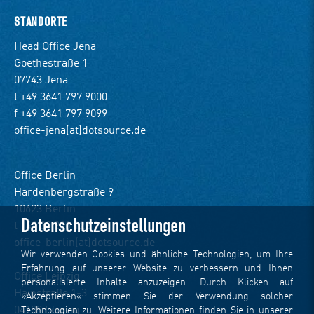
STANDORTE
Head Office Jena
Goethestraße 1
07743 Jena
t +49 3641 797 9000
f +49 3641 797 9099
office-jena(at)dotsource.de
Office Berlin
Hardenbergstraße 9
10623 Berlin
Datenschutzeinstellungen
t +49 30 220 122 360
office-berlin(at)dotsource.de
Wir verwenden Cookies und ähnliche Technologien, um Ihre
Erfahrung auf unserer Website zu verbessern und Ihnen
Office Leipzig
personalisierte Inhalte anzuzeigen. Durch Klicken auf
Hainstraße 1-3
»Akzeptieren« stimmen Sie der Verwendung solcher
04109 Leipzig
Technologien zu. Weitere Informationen finden Sie in unserer