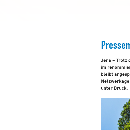
Pressem
Jena – Trotz 
im renommier
bleibt anges
Netzwerkagent
unter Druck.