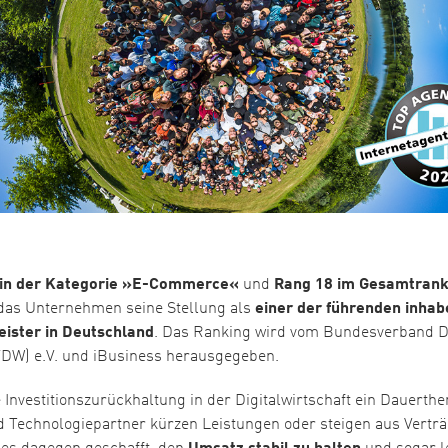
 in der Kategorie »E-Commerce«
und
Rang 18 im Gesamtrank
 das Unternehmen seine Stellung als
einer der führenden inhab
leister in Deutschland
. Das Ranking wird vom Bundesverband Di
VDW) e.V. und iBusiness herausgegeben.
e Investitionszurückhaltung in der Digitalwirtschaft ein Dauerthe
 Technologiepartner kürzen Leistungen oder steigen aus Verträ