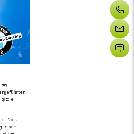
ing
ergeführten
gitale
ma. Viele
gen aus.