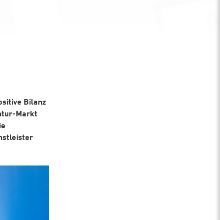
sitive Bilanz
ntur-Markt
ße
stleister