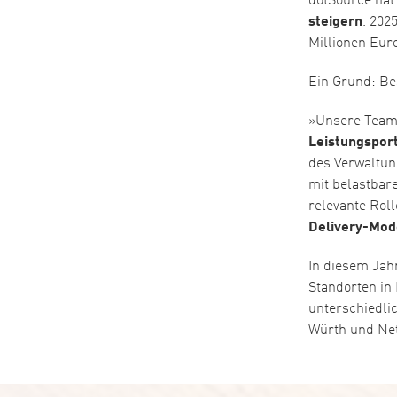
dotSource hat
steigern
. 202
Millionen Euro
Ein Grund: Be
»Unsere Teams
Leistungsport
des Verwaltun
mit belastbare
relevante Roll
Delivery-Mode
In diesem Jahr
Standorten in
unterschiedli
Würth und Nett