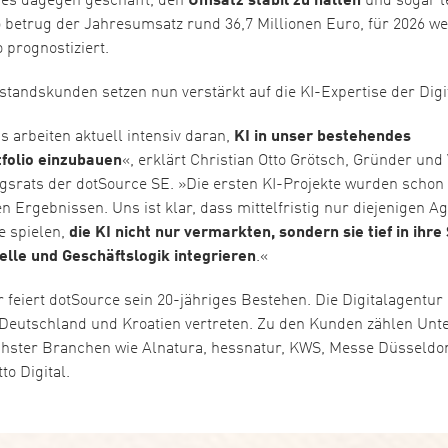
 es dagegen geschafft, den
Umsatz stabil zu halten
und sogar l
5 betrug der Jahresumsatz rund 36,7 Millionen Euro, für 2026 w
 prognostiziert.
standskunden setzen nun verstärkt auf die KI-Expertise der Digi
 arbeiten aktuell intensiv daran,
KI in unser bestehendes
folio einzubauen
«, erklärt Christian Otto Grötsch, Gründer und
gsrats der dotSource SE. »Die ersten KI-Projekte wurden schon
n Ergebnissen. Uns ist klar, dass mittelfristig nur diejenigen A
e spielen,
die KI nicht nur vermarkten, sondern sie tief in ihre
lle und Geschäftslogik integrieren
.«
 feiert dotSource sein 20-jähriges Bestehen. Die Digitalagentur 
 Deutschland und Kroatien vertreten. Zu den Kunden zählen Un
chster Branchen wie Alnatura, hessnatur, KWS, Messe Düsseldo
o Digital.