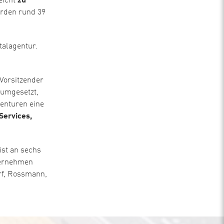
eicht
zu
erden rund 39
talagentur.
 Vorsitzender
 umgesetzt,
genturen eine
 Services,
ist an sechs
ternehmen
rf, Rossmann,