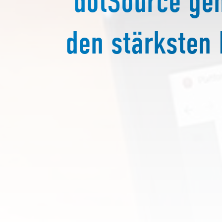
dotSource geh
den stärksten 