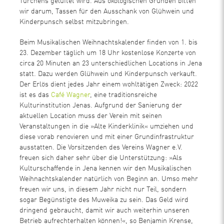
Türchens gelüftet wird. Aus ökologischen Gründen bitten
wir darum, Tassen für den Ausschank von Glühwein und
Kinderpunsch selbst mitzubringen.
Beim Musikalischen Weihnachtskalender finden von 1. bis
23. Dezember täglich um 18 Uhr kostenlose Konzerte von
circa 20 Minuten an 23 unterschiedlichen Locations in Jena
statt. Dazu werden Glühwein und Kinderpunsch verkauft.
Der Erlös dient jedes Jahr einem wohltätigen Zweck: 2022
ist es das
Café Wagner
, eine traditionsreiche
Kulturinstitution Jenas. Aufgrund der Sanierung der
aktuellen Location muss der Verein mit seinen
Veranstaltungen in die »Alte Kinderklinik« umziehen und
diese vorab renovieren und mit einer Grundinfrastruktur
ausstatten. Die Vorsitzenden des Vereins Wagner e.V.
freuen sich daher sehr über die Unterstützung: »Als
Kulturschaffende in Jena kennen wir den Musikalischen
Weihnachtskalender natürlich von Beginn an. Umso mehr
freuen wir uns, in diesem Jahr nicht nur Teil, sondern
sogar Begünstigte des Muweika zu sein. Das Geld wird
dringend gebraucht, damit wir auch weiterhin unseren
Betrieb aufrechterhalten können!«, so Benjamin Krense,