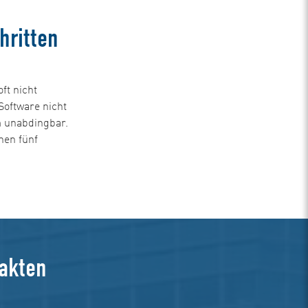
hritten
ft nicht
Software nicht
m unabdingbar.
hen fünf
Fakten