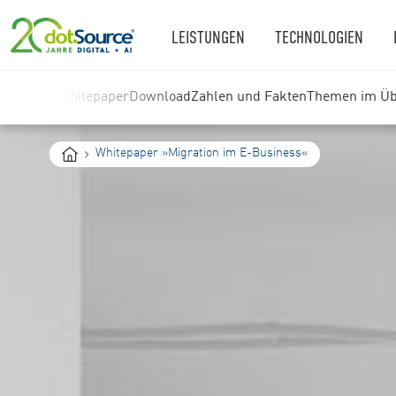
LEISTUNGEN
TECHNOLOGIEN
Whitepaper
Download
Zahlen und Fakten
Themen im Üb
You
Whitepaper »Migration im E-Business«
are
here: