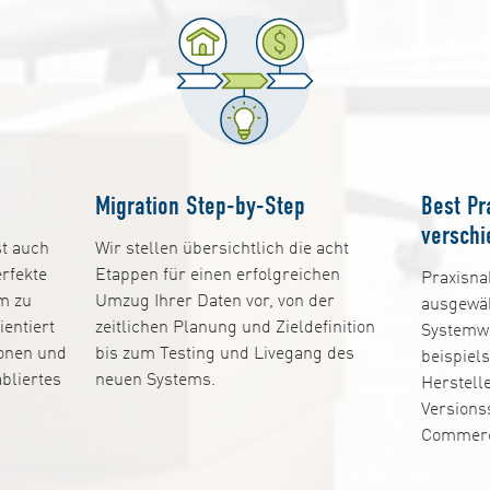
Migration Step-by-Step
Best Pr
versch
t auch
Wir stellen übersichtlich die acht
erfekte
Etappen für einen erfolgreichen
Praxisna
m zu
Umzug Ihrer Daten vor, von der
ausgewäh
ientiert
zeitlichen Planung und Zieldefinition
Systemwe
ionen und
bis zum Testing und Livegang des
beispiel
bliertes
neuen Systems.
Herstell
Versions
Commerce