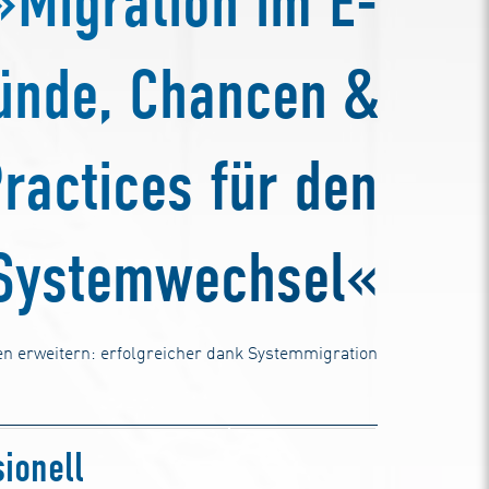
»Migration im E-
ünde, Chancen &
ractices für den
Systemwechsel«
n erweitern: erfolgreicher dank Systemmigration
ionell