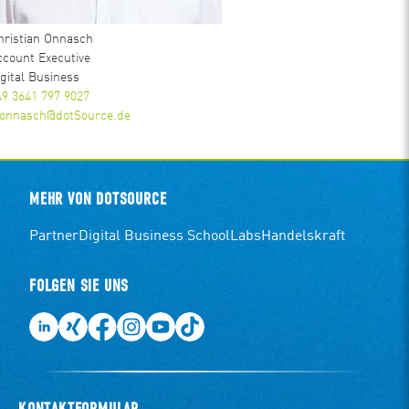
hristian Onnasch
ccount Executive
igital Business
49 3641 797 9027
.onnasch@dotSource.de
MEHR VON DOTSOURCE
Partner
Digital Business School
Labs
Handelskraft
FOLGEN SIE UNS