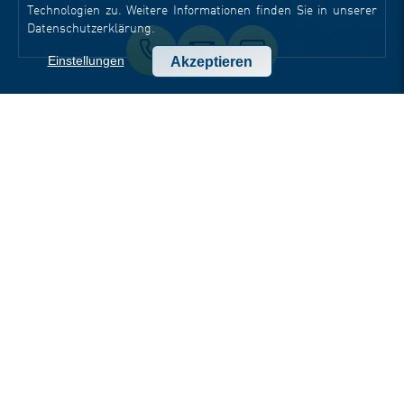
Technologien zu. Weitere Informationen finden Sie in unserer
Datenschutzerklärung
.
Einstellungen
Akzeptieren
STANDORTE
Head Office Jena
Goethestraße 1
07743 Jena
t +49 3641 797 9000
f +49 3641 797 9099
office-jena(at)dotsource.de
Office Berlin
Hardenbergstraße 9
10623 Berlin
t +49 30 220 122 360