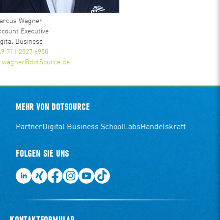
arcus Wagner
ccount Executive
igital Business
49 711 2527 6950
.wagner@dotSource.de
MEHR VON DOTSOURCE
Partner
Digital Business School
Labs
Handelskraft
FOLGEN SIE UNS