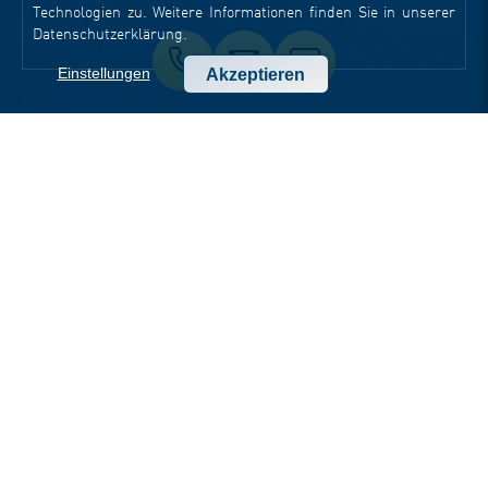
Technologien zu. Weitere Informationen finden Sie in unserer
Datenschutzerklärung
.
Einstellungen
Akzeptieren
STANDORTE
Head Office Jena
Goethestraße 1
07743 Jena
t +49 3641 797 9000
f +49 3641 797 9099
office-jena(at)dotsource.de
Office Berlin
Hardenbergstraße 9
10623 Berlin
t +49 30 220 122 360