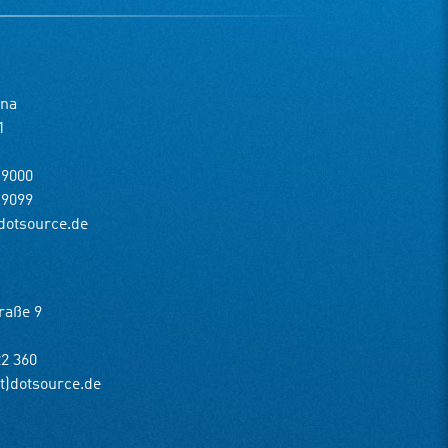
ena
1
 9000
 9099
)dotsource.de
raße 9
22 360
at)dotsource.de