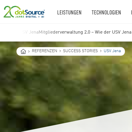
LEISTUNGEN
TECHNOLOGIEN
USV Jena
Mitgliederverwaltung 2.0 – Wie der USV Jena e
You
REFERENZEN
SUCCESS STORIES
USV Jena
are
here: