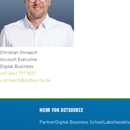
Christian Onnasch
Account Executive
Digital Business
+49 3641 797 9027
c.onnasch@dotSource.de
MEHR VON DOTSOURCE
Partner
Digital Business School
Labs
Handels