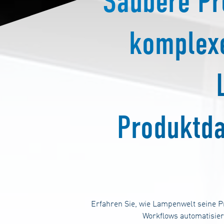
Saubere Pr
komplexe
Produktd
Erfahren Sie, wie Lampenwelt seine P
Workflows automatisiert