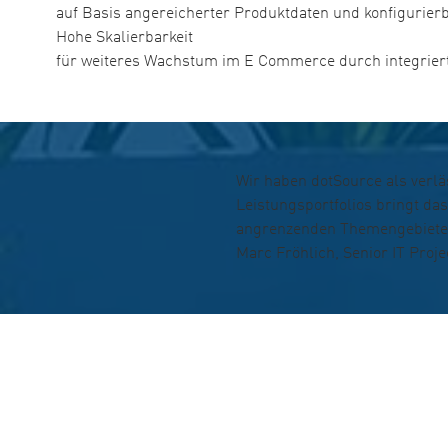
auf Basis angereicherter Produktdaten und konfigurierb
Hohe Skalierbarkeit
für weiteres Wachstum im E Commerce durch integriert
Wir haben dotSource als verlä
Leistungsportfolios bringt d
angrenzenden Themengebieten
Marc Fröhlich, Senior IT Pro