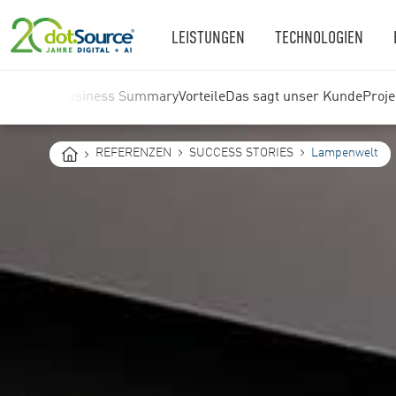
LEISTUNGEN
TECHNOLOGIEN
Business Summary
Vorteile
Das sagt unser Kunde
Proj
You
REFERENZEN
SUCCESS STORIES
Lampenwelt
are
here: