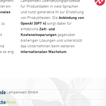
Segment
Lampenwelt Übersetzungsprozesse
tet ein
für Produktdaten in viele Sprachen
onales
und nutzt generative KI zur Erstellung
von Produkttexten. Die
Anbindung von
 zu
OpenAI (GPT 4)
sorgt dabei für
erhebliche
Zeit- und
nt
Kosteneinsparungen
gegenüber
bisherigen Lösungen und unterstützt
und
das Unternehmen beim weiteren
e es eng
internationalen Wachstum
.
nde
Lampenwelt GmbH
che
Retail