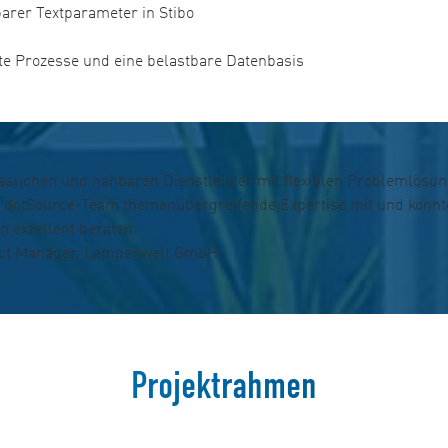
arer Textparameter in Stibo
e Prozesse und eine belastbare Datenbasis
sslichen und nahbaren Dienstleister mit flexiblen Problemlösun
as dotSource-Team themenübergreifende Expertise mit und konnt
 exzellent beraten.
ject Manager, Lampenwelt GmbH
Projektrahmen