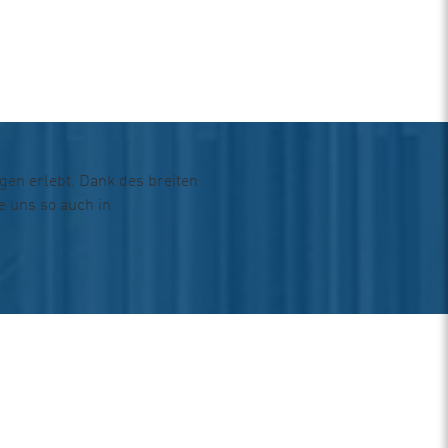
gen erlebt. Dank des breiten
e uns so auch in