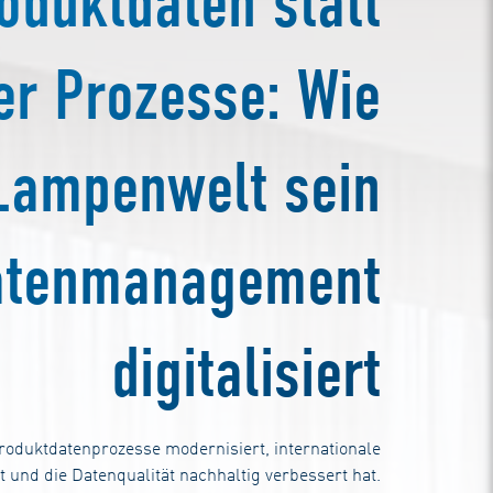
oduktdaten statt
r Prozesse: Wie
Lampenwelt sein
atenmanagement
digitalisiert
roduktdatenprozesse modernisiert, internationale
 und die Datenqualität nachhaltig verbessert hat.