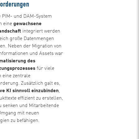
forderungen
e PIM- und DAM-System
n eine
gewachsene
andschaft
integriert werden
leich große Datenmengen
ten. Neben der Migration von
nformationen und Assets war
matisierung des
zungsprozesses
für viele
 eine zentrale
rderung. Zusätzlich galt es,
ve KI sinnvoll einzubinden
,
ttexte effizient zu erstellen,
u senken und Mitarbeitende
 Umgang mit neuen
gien zu befähigen.