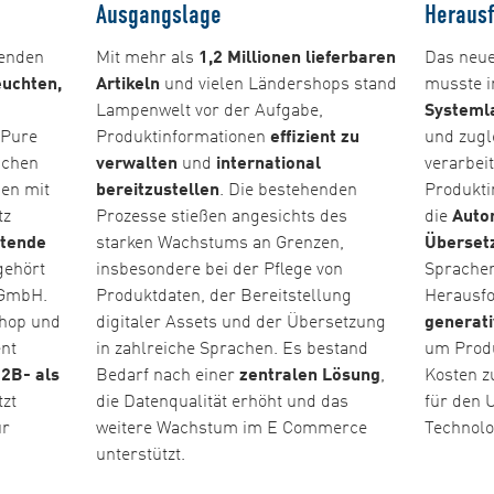
Ausgangslage
Heraus
renden
Mit mehr als
1,2 Millionen lieferbaren
Das neu
uchten,
Artikeln
und vielen Ländershops stand
musste i
Lampenwelt vor der Aufgabe,
Systeml
 Pure
Produktinformationen
effizient zu
und zug
schen
verwalten
und
international
verarbei
en mit
bereitzustellen
. Die bestehenden
Produkti
tz
Prozesse stießen angesichts des
die
Auto
itende
starken Wachstums an Grenzen,
Überset
gehört
insbesondere bei der Pflege von
Sprachen
 GmbH.
Produktdaten, der Bereitstellung
Herausfo
shop und
digitaler Assets und der Übersetzung
generati
nt
in zahlreiche Sprachen. Es bestand
um Produk
2B- als
Bedarf nach einer
zentralen Lösung
,
Kosten z
zt
die Datenqualität erhöht und das
für den
ur
weitere Wachstum im E Commerce
Technolo
unterstützt.