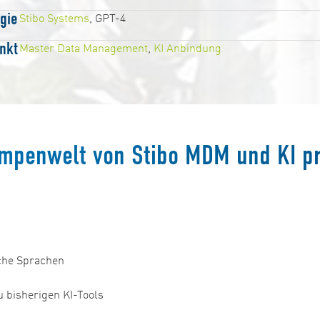
gie
Stibo Systems
, GPT-4
nkt
Master Data Management
,
KI Anbindung
mpenwelt von Stibo MDM und KI pro
che Sprachen
 bisherigen KI-Tools