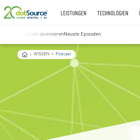
LEISTUNGEN
TECHNOLOGIEN
Podcast abonnieren
Neuste Episoden
You
WISSEN
Podcast
are
here: