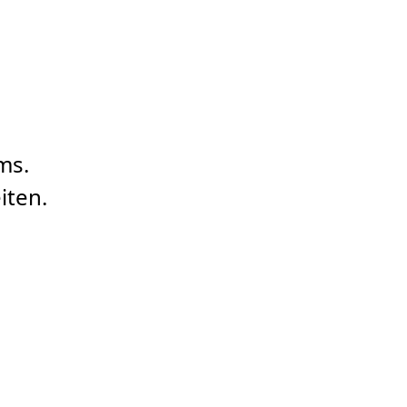
ms.
iten.