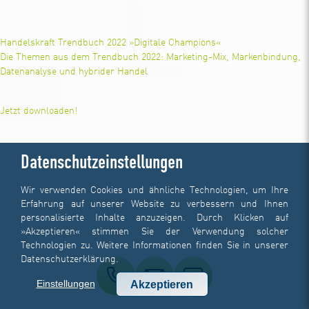
Handelskraft Trendbuch 2022 »Digitale Champions«
Die Themen aus dem Trendbuch 2022: Marketing-Mix, Markenbindung,
Datenanalyse und hybrider Handel
Jetzt downloaden!
Datenschutzeinstellungen
Wir verwenden Cookies und ähnliche Technologien, um Ihre
Erfahrung auf unserer Website zu verbessern und Ihnen
personalisierte Inhalte anzuzeigen. Durch Klicken auf
»Akzeptieren« stimmen Sie der Verwendung solcher
Technologien zu. Weitere Informationen finden Sie in unserer
Datenschutzerklärung
.
Einstellungen
Akzeptieren